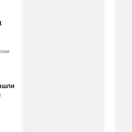
д
очая
вышли
й