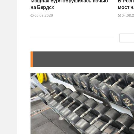
Мощная буря обрушилась ночью
В Респ
на Бердск
мост н
05.08.2026
04.08.