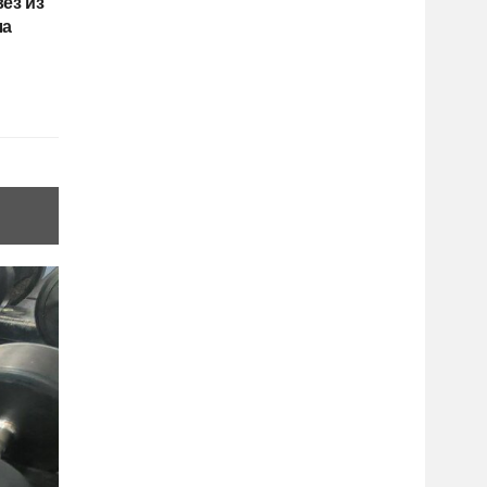
ёз из
ла