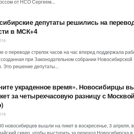
оссом от НСО Сергеем...
сибирские депутаты решились на перево
сти в МСК+4
016
е о переводе стрелок часов на час вперед поддержала раб
, созданная при Законодательном собрании Новосибирской
. Это решение депутаты...
ните украденное время». Новосибирцы 
икет за четырехчасовую разницу с Москво
)
016
0 новосибирцев вышли на пикет в воскресенье, 3 апреля, в
айский сквер, чтобы выступить за переход Новосибирска в