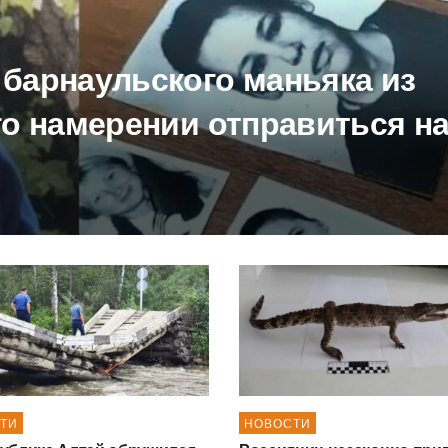
 барнаульского маньяка из
го намерении отправиться н
ТИ
НОВОСТИ