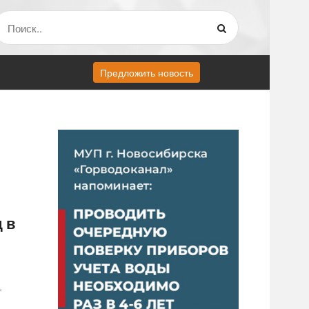
Предложить новость
 в
т