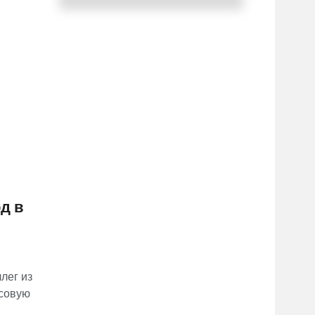
д в
лег из
асовую