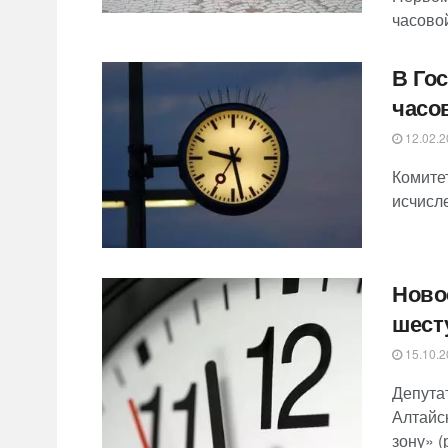
часовой
В Го
часо
12.02.2
Комите
исчисле
Ново
шест
15.10.2
Депута
Алтайс
зону» (