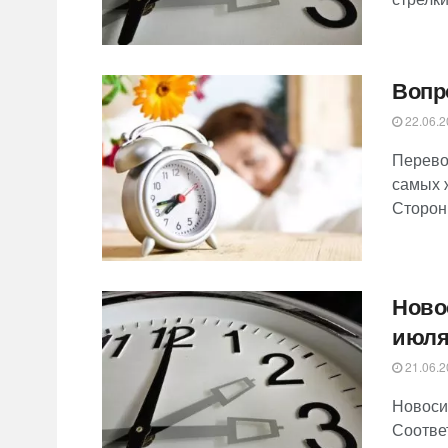
Вопр
22.06.2
Перево
самых 
Сторонн
Ново
июл
21.06.2
Новоси
Соотве