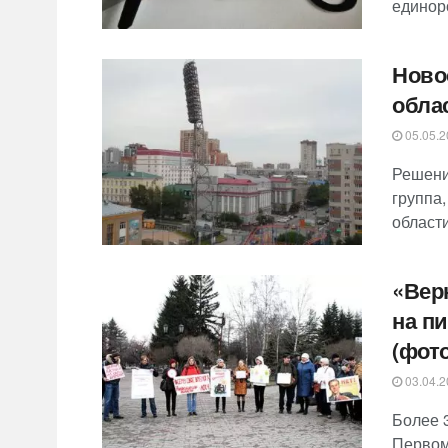
единор
Ново
обла
05.05.2
Решени
группа
области
«Вер
на п
(фото
03.04.2
Более 3
Первом