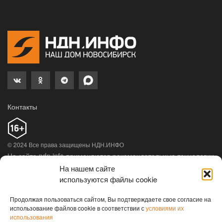
Контакты
© 2024 Все права защищены НДН.ИНФО
На сайте ndn.info применяются рекомендательные технологии
(информационные технологии предоставления информации
На нашем сайте
на основе сбора, систематизации и анализа сведений,
используются файлы cookie
относящихся к предпочтениям пользователей сети
«Интернет», находящихся на территории Российской
Продолжая пользоваться сайтом, Вы подтверждаете свое согласие на
использование файлов cookie в соответствии с
условиями их
Федерации).
Подробная информация
использования