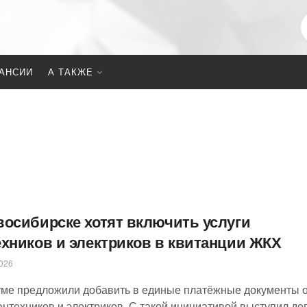
АНСИИ
А ТАКЖЕ
восибирске хотят включить услуги
ехников и электриков в квитанции ЖКХ
026
уме предложили добавить в единые платёжные документы 
антехников и электриков. С такой инициативой выступил де