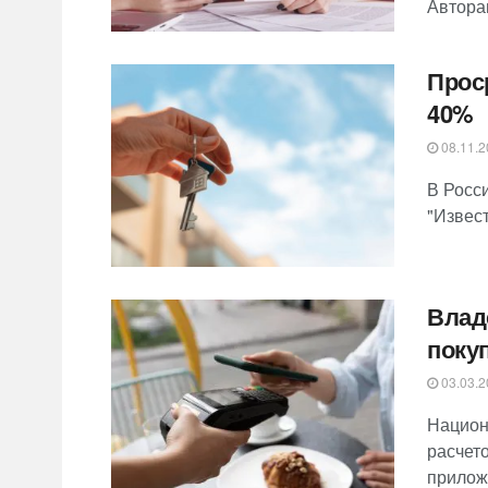
Автора
Прос
40%
08.11.2
В Росс
"Извест
Влад
поку
03.03.2
Национ
расчето
прилож