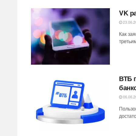
VK р
23.06.2
Как за
третьи
ВТБ 
банк
06.06.2
Пользо
достат