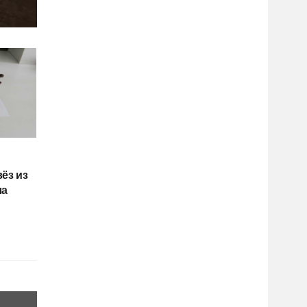
ёз из
ла