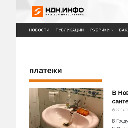
НОВОСТИ
ПУБЛИКАЦИИ
РУБРИКИ
ВАК
платежи
В Но
сант
27.04.2
В Госд
услуг с