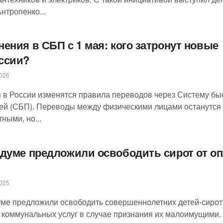
нтропенко...
нения в СБП с 1 мая: кого затронут новые
ссии?
026
я в России изменятся правила переводов через Систему бы
ей (СБП). Переводы между физическими лицами останутся
ными, но...
сдуме предложили освободить сирот от о
025
уме предложили освободить совершеннолетних детей-сирот
 коммунальных услуг в случае признания их малоимущими.