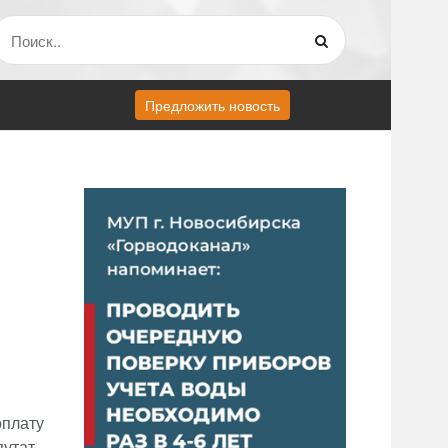
Предложить новость
оплату
путат