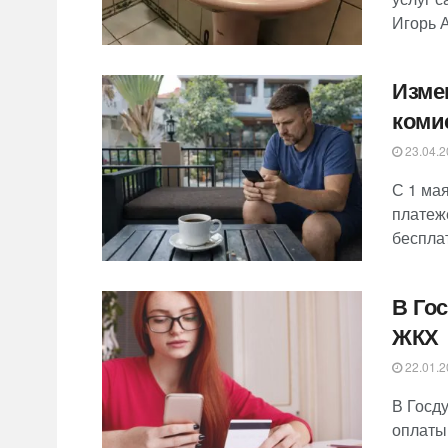
Игорь А
Изме
коми
23.04.2
С 1 ма
платеж
бесплат
В Го
ЖКХ
22.01.2
В Госд
оплаты