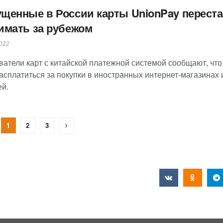
щенные в России карты UnionPay перест
имать за рубежом
022
ватели карт с китайской платежной системой сообщают, что
асплатиться за покупки в иностранных интернет-магазинах 
ей.
1
2
3