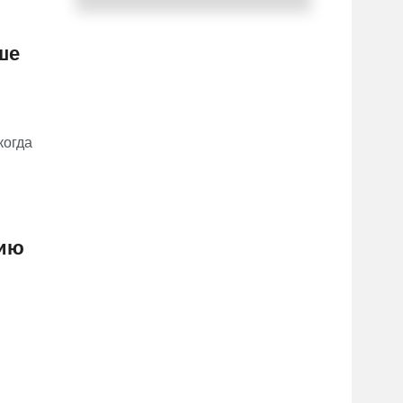
ше
когда
сию