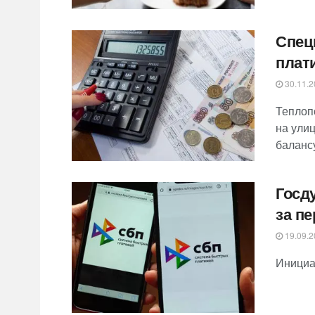
Спец
плат
30.11.2
Теплоп
на улиц
балансу
Госд
за п
19.09.2
Инициа