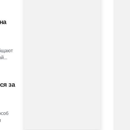
на
общают
й...
ся за
особ
м