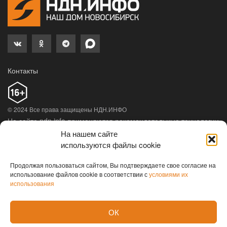
Контакты
© 2024 Все права защищены НДН.ИНФО
На сайте ndn.info применяются рекомендательные технологии
(информационные технологии предоставления информации
На нашем сайте
на основе сбора, систематизации и анализа сведений,
используются файлы cookie
относящихся к предпочтениям пользователей сети
«Интернет», находящихся на территории Российской
Продолжая пользоваться сайтом, Вы подтверждаете свое согласие на
использование файлов cookie в соответствии с
условиями их
Федерации).
Подробная информация
использования
ОК