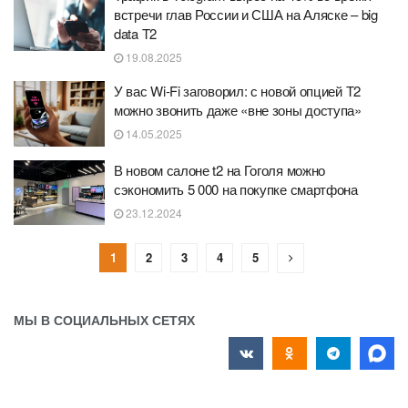
встречи глав России и США на Аляске – big
data T2
19.08.2025
У вас Wi-Fi заговорил: с новой опцией Т2
можно звонить даже «вне зоны доступа»
14.05.2025
В новом салоне t2 на Гоголя можно
сэкономить 5 000 на покупке смартфона
23.12.2024
1
2
3
4
5
МЫ В СОЦИАЛЬНЫХ СЕТЯХ