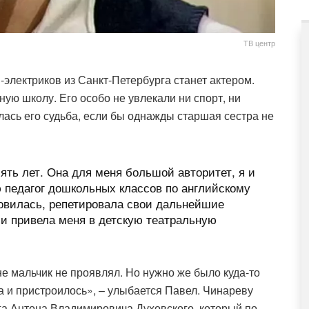
ТВ центр
-электриков из Санкт-Петербурга станет актером.
ую школу. Его особо не увлекали ни спорт, ни
илась его судьба, если бы однажды старшая сестра не
ять лет. Она для меня большой авторитет, я и
 педагог дошкольных классов по английскому
отовилась, репетировала свои дальнейшие
и привела меня в детскую театральную
не мальчик не проявлял. Но нужно же было куда-то
да и пристроилось», – улыбается Павел. Чинареву
ога Антона Владимировича Духовского, который по-