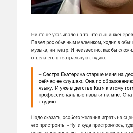
Ничто не указывало на то, что сын инженеров
Павел рос обычным мальчиком, ходил в обычн
музыка, ни театр. И неизвестно, как бы слож
отвела его в театральную студию.
– Сестра Екатерина старше меня на дес
сейчас ее слушаю. Она по образованию
языку. И уже в детстве Катя к этому г
профессиональные навыки на мне. Она 
студию.
Надо сказать, особого желания играть на сце
его пристроить! «Ну, и куда пристроилось, ту
несказанно повезло – он попал в руки педаг