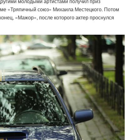
 другими молодыми артистами получил приз
ьме «Тряпичный союз» Михаила Местецкого. Потом
онец, «Мажор», после которого актер проснулся