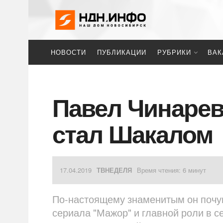
НОВОСТИ
ПУБЛИКАЦИИ
РУБРИКИ
ВАК
Павел Чинарев:
стал Шакалом
17.04.2019
ТВНЕДЕЛЯ
Время чтения: 6 минут
По-настоящему знаменитым он почув
сериала "Мажор" и главной роли в с