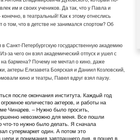
ек им и своих учеников. Да так, что у Павла и
 конечно, в театральный! Как к этому отнеслись
 о том, что в детстве не занимался спортом? Об
л в Санкт-Петербургскую государственную академию
Из-за чего он взял академический отпуск и ушел с
 на бармена? Почему не мечтал о кино, даже
ки, актеры Елизавета Боярская и Даниил Козловский,
овали кино и театры, Павел вдруг взял паузу.
ться после окончания института. Каждый год
 огромное количество актеров, и работы на
мме Чинарев. – Нужно было просить,
вершенно невозможно для меня. Все пошли
о что-то нужно было делать. Я сначала
ал супермаркет один. А потом это
з цели и понимания завтрашнего дня, я пошел в