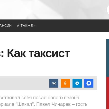
АНСИИ
А ТАКЖЕ
 Как таксист
ствовал себя после нового сезона
ериале "Шакал". Павел Чинарев – гость