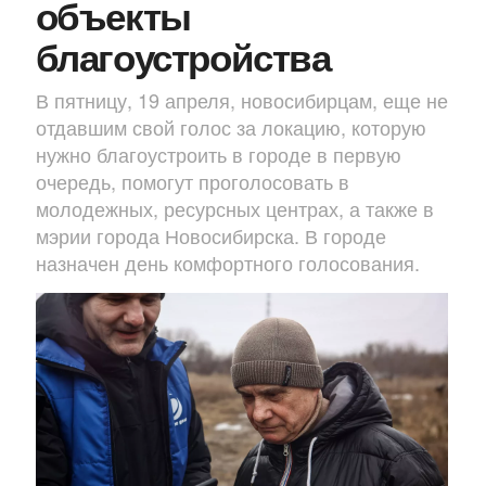
объекты
благоустройства
В пятницу, 19 апреля, новосибирцам, еще не
отдавшим свой голос за локацию, которую
нужно благоустроить в городе в первую
очередь, помогут проголосовать в
молодежных, ресурсных центрах, а также в
мэрии города Новосибирска. В городе
назначен день комфортного голосования.