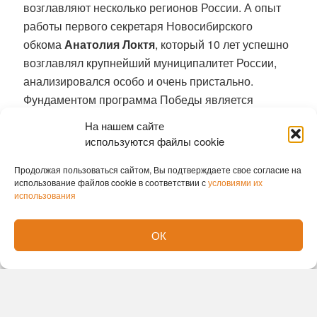
возглавляют несколько регионов России. А опыт
работы первого секретаря Новосибирского
обкома
Анатолия Локтя
, который 10 лет успешно
возглавлял крупнейший муниципалитет России,
анализировался особо и очень пристально.
Фундаментом программа Победы является
мощнейший научный, интеллектуальный и
На нашем сайте
управленческий опыт, который есть у наших
используются файлы cookie
однопартийцев. И, в отличие от других
Продолжая пользоваться сайтом, Вы подтверждаете свое согласие на
политических сил, мы не просто говорим
использование файлов cookie в соответствии с
условиями их
абстрактные вещи, а объясняем в этой программе
использования
откуда можно взять средства, сформировать
бюджет развития и пополнить доходную часть
ОК
бюджета Российской Федерации», — отметил
Юрий Афонин.
Представители КПРФ по всей стране всегда очень
плотно и регулярно общаются со своими