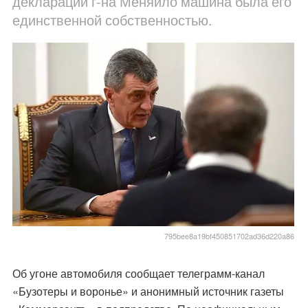
декларации г-на Меняйло машина была его
единственной собственностью.
795bee8a19bf450851702ad36d220a86
Об угоне автомобиля сообщает телеграмм-канал
«Бузотеры и воронье» и анонимный источник газеты