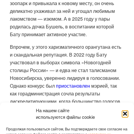
зоопарк и привыкала к новому месту, он очень
деликатно ухаживал за ней и угощал любимым
лакомством — изюмом. А в 2025 году у пары
родилась дочка Бушель, в воспитании которой
Бату принимает активное участие.
Впрочем, у этого харизматичного орангутана есть
и скандальная репутация.
В 2022 году Бату
участвовал в выборах символа «Новогодней
столицы России» — и едва не стал талисманом
Новосибирска, уверенно лидируя в голосовании.
Однако конкурс был
приостановлен
мэрией, так
как горадминистрация сочла результаты
дискредитирующими, когда большинство голосов
было отдано орангутангу. Его кампанию вели
На нашем сайте
местные блогеры и некоторые депутаты. В этом
используются файлы cookie
местные власти усмотрели «политический
Продолжая пользоваться сайтом, Вы подтверждаете свое согласие на
контекст».