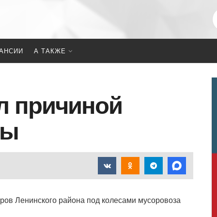
АНСИИ
А ТАКЖЕ
л причиной
ны
оров Ленинского района под колесами мусоровоза