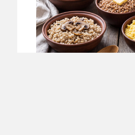
Гладиаторов Древнего Рима называли «яч
каше. Пётр I тоже её обожал и приучил к 
мерой: один карат равнялся массе пяти зёр
не просто еда, а история на тарелке.
Причём история эта древнейшая: археологи
лет назад. На Руси каша сопровождала все