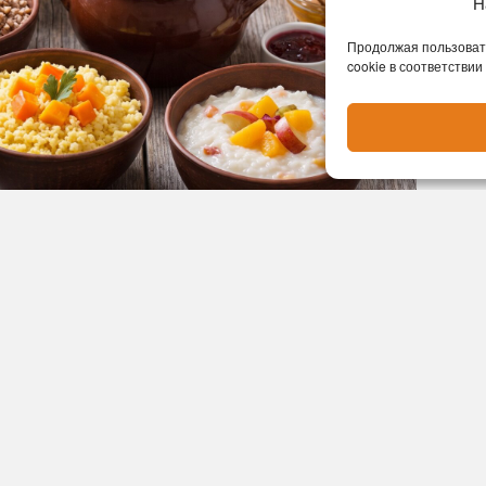
Н
Продолжая пользовать
cookie в соответствии
менными мужчинами» — за любовь к перловой
ней русскую армию. А ещё ячменные зёрна служили
ен, а дюйм — длине трёх зёрен в ряд. Каша — это
 выяснили, что овсянку готовили ещё 32 тысячи
 важнейшие события: невеста варила её для отца