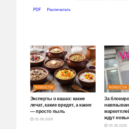
PDF
Распечатать
НОВОСТИ
НОВОСТИ
Эксперты о кашах: какие
За блокиро
лечат, какие вредят, а какие
навязыван
— просто пыль
маркетпле
ждут новы
05.08.2026
05.08.2026