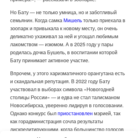
Но Бату — не только умница, но и заботливый
семьянин. Когда самка
Мишель
только приехала в
зоопарк и привыкала к новому месту, он очень
деликатно ухаживал за ней и угощал любимым
лакомством — изюмом. А в 2025 году у пары
родилась дочка Бушель, в воспитании которой
Бату принимает активное участие.
Впрочем, у этого харизматичного орангутана есть
и скандальная репутация.
В 2022 году Бату
участвовал в выборах символа «Новогодней
столицы России» — и едва не стал талисманом
Новосибирска, уверенно лидируя в голосовании.
Однако конкурс был
приостановлен
мэрией, так
как горадминистрация сочла результаты
дискредитирующими, когда большинство голосов
было отдано орангутангу. Его кампанию вели