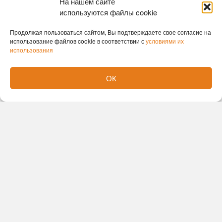
На нашем сайте
местные блогеры и некоторые депутаты. В этом
используются файлы cookie
местные власти усмотрели «политический
Продолжая пользоваться сайтом, Вы подтверждаете свое согласие на
контекст».
использование файлов cookie в соответствии с
условиями их
использования
В мае 2026 года Бату снова оказался в центре
внимания — на этот раз из-за праздничного
ОК
баннера ко Дню Победы, который зоопарк
разместил на одной из улиц города.
На плакате
был изображён орангутан с подписью «С Днём
Победы!».
Часть горожан сочла такое
использование образа животного неуместным в
контексте памятной даты.
Директор зоопарка
Андрей Шило пояснил, что плакатом хотели
выразить «благодарность от животных за
спасение» в годы войны, однако после волны
критики баннер демонтировали, а руководство
принесло извинения.