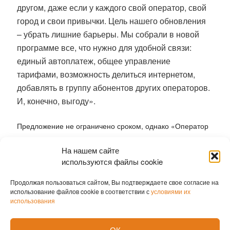
другом, даже если у каждого свой оператор, свой
город и свои привычки. Цель нашего обновления
– убрать лишние барьеры. Мы собрали в новой
программе все, что нужно для удобной связи:
единый автоплатеж, общее управление
тарифами, возможность делиться интернетом,
добавлять в группу абонентов других операторов.
И, конечно, выгоду».
Предложение не ограничено сроком, однако «Оператор
имеет право в любой момент изменять условия
На нашем сайте
Программы и/или настоящие Правила на свое
используются файлы cookie
усмотрение, а также прекратить досрочно или временно
приостановить проведение Программы с указанием
Продолжая пользоваться сайтом, Вы подтверждаете свое согласие на
использование файлов cookie в соответствии с
условиями их
информации на сайте
https://t2.ru»
использования
Полная информация – на
https://cometogether.t2.ru
ОК