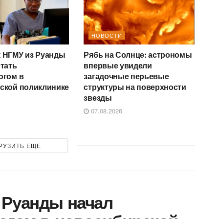
НОВОСТИ
 НГМУ из Руанды
Рябь на Солнце: астрономы
отать
впервые увидели
огом в
загадочные перьевые
ской поликлинике
структуры на поверхности
звезды
07.08.2026
РУЗИТЬ ЕЩЕ
 Руанды начал