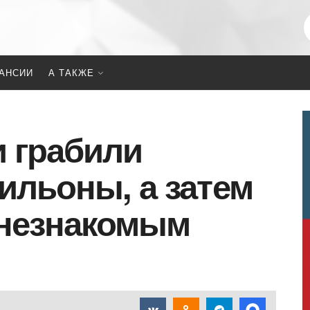
АНСИИ
А ТАКЖЕ
 грабили
ильоны, а затем
 незнакомым