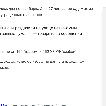
ись два новосибирца 24 и 27 лет, ранее судимые за
из украденных телефонов.
еты они раздарили на улице незнакомым
ственные нужды», — говорится в сообщении
по ст. 161 (грабеж) и 162 УК РФ (разбой).
суд ходатайство об избрании данным гражданам
ажей.
в
Max
— там важные сообщения и обновления.