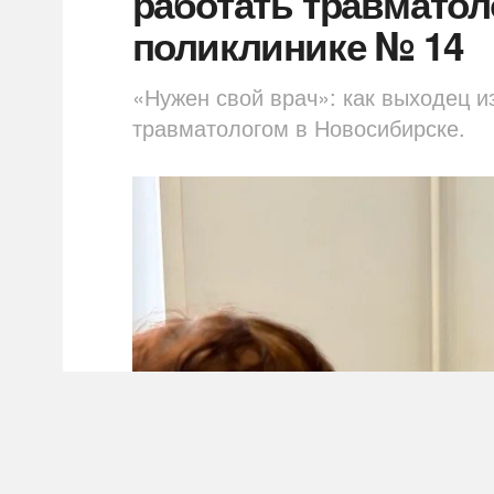
работать травматол
поликлинике № 14
«Нужен свой врач»: как выходец и
травматологом в Новосибирске.