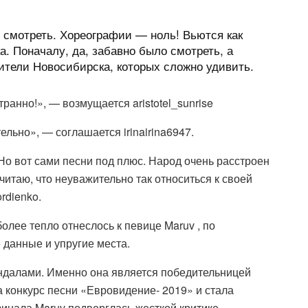
 смотреть. Хореографии — ноль! Вьются как
ка. Поначалу, да, забавно было смотреть, а
тели Новосибирска, которых сложно удивить.
анно!», — возмущается aristotel_sunrise
льно», — соглашается irinairina6947.
о вот сами песни под плюс. Народ очень расстроен
читаю, что неуважительно так относиться к своей
rdienko.
лее тепло отнеслось к певице Maruv , по
 данные и упругие места.
андалами. Именно она является победительницей
 конкурс песни «Евровидение- 2019» и стала
инала Maruv подверглась жесткой критике,