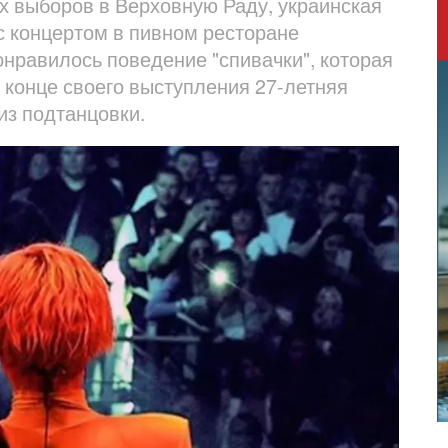
х выборов в Верховную Раду, украинская
с концертом в пивном ресторане
нравилось поведение "спивачки", которая
 конце своего выступления 27-летняя
из подтанцовки.