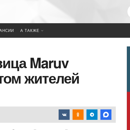
АНСИИ
А ТАКЖЕ
вица Maruv
том жителей