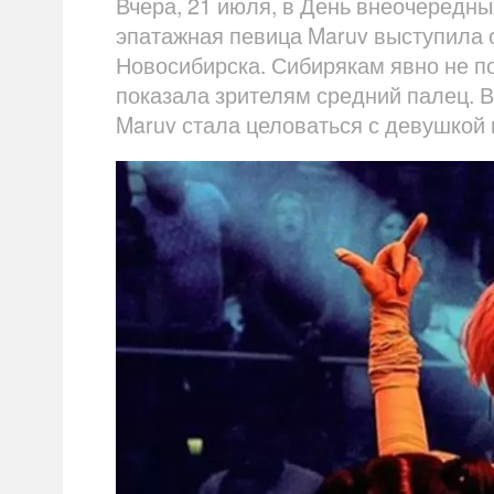
Вчера, 21 июля, в День внеочередны
эпатажная певица Maruv выступила 
Новосибирска. Сибирякам явно не по
показала зрителям средний палец. В
Maruv стала целоваться с девушкой 