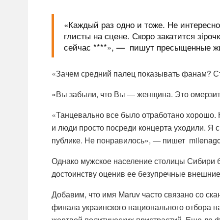
«Каждый раз одно и тоже. Не интересно
глисты на сцене. Скоро закатится зiроч
сейчас ****», — пишут пресыщенные жи
«Зачем средний палец показывать фанам? Стр
«Вы забыли, что Вы — женщина. Это омерзите
«Танцевально все было отработано хорошо. Н
и люди просто посреди концерта уходили. Я с
публике. Не понравилось», — пишет milenago
Однако мужское население столицы Сибири бо
достоинству оценив ее безупречные внешние
Добавим, что имя Maruv часто связано со ск
финала украинского национального отбора на
жертвой политических пристрастий. Еще до ф