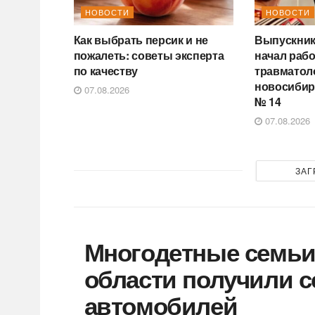
НОВОСТИ
НОВОСТИ
Как выбрать персик и не
Выпускник
пожалеть: советы эксперта
начал раб
по качеству
травматол
новосибир
07.08.2026
№ 14
07.08.2026
ЗАГ
Многодетные семьи
области получили с
автомобилей