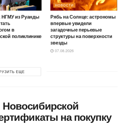
НОВОСТИ
 НГМУ из Руанды
Рябь на Солнце: астрономы
отать
впервые увидели
огом в
загадочные перьевые
ской поликлинике
структуры на поверхности
звезды
07.08.2026
РУЗИТЬ ЕЩЕ
 Новосибирской
ертификаты на покупку