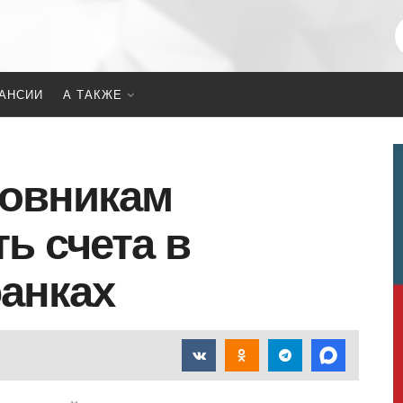
АНСИИ
А ТАКЖЕ
новникам
ь счета в
анках