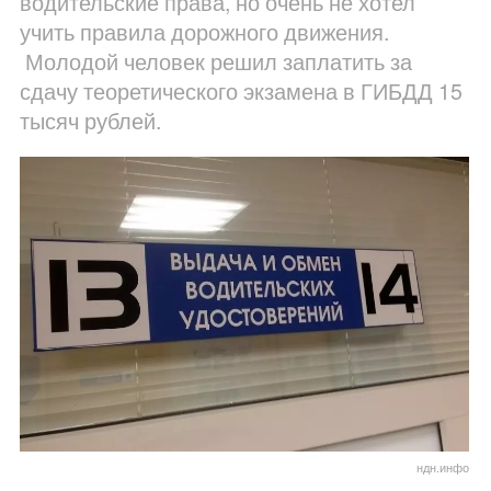
водительские права, но очень не хотел
учить правила дорожного движения.
Молодой человек решил заплатить за
сдачу теоретического экзамена в ГИБДД 15
тысяч рублей.
ндн.инфо