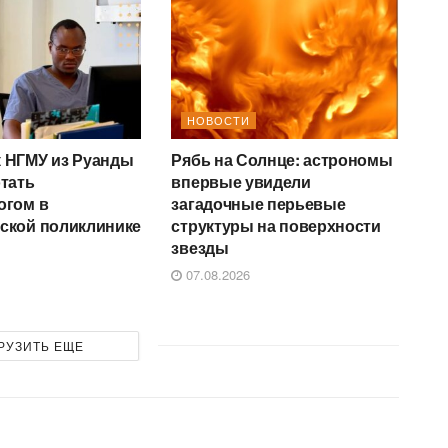
НОВОСТИ
 НГМУ из Руанды
Рябь на Солнце: астрономы
отать
впервые увидели
огом в
загадочные перьевые
ской поликлинике
структуры на поверхности
звезды
07.08.2026
РУЗИТЬ ЕЩЕ