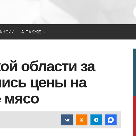
АНСИИ
А ТАКЖЕ
ой области за
ись цены на
е мясо