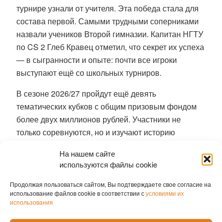
турнире узнали от учителя. Эта победа стала для
состава первой. Самыми трудными соперниками
назвали учеников Второй гимназии. Капитан НГТУ
по CS 2 Глеб Кравец отметил, что секрет их успеха
— в сыгранности и опыте: почти все игроки
выступают ещё со школьных турниров.
В сезоне 2026/27 пройдут ещё девять
тематических кубков с общим призовым фондом
более двух миллионов рублей. Участники не
только соревнуются, но и изучают историю
регионов, сдают ГТО и помогают волонтёрским
На нашем сайте
проектам.
используются файлы cookie
Ранее мы писали о том, как
отличились
Продолжая пользоваться сайтом, Вы подтверждаете свое согласие на
шестиклассники на международной олимпиаде.
использование файлов cookie в соответствии с
условиями их
использования
Елена Романова