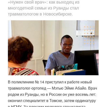
«Нужен свой врач»: как выходец из
многодетной семьи из Руанды стал
травматологом в Новосибирске.
В поликлинике № 14 приступил к работе новый
травматолог-ортопед —
Мэтью Эйме Абайо
. Врач
родом из Руанды, но в России он уже восемь лет:
окончил специалитет в Томске, затем ординатуру
в НГМУ. За плечами молодого специалиста —