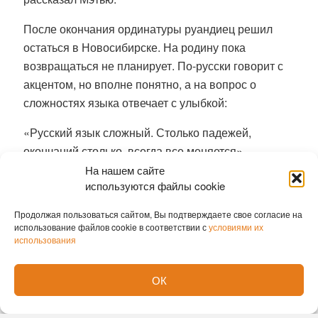
После окончания ординатуры руандиец решил
остаться в Новосибирске. На родину пока
возвращаться не планирует. По-русски говорит с
акцентом, но вполне понятно, а на вопрос о
сложностях языка отвечает с улыбкой:
«Русский язык сложный. Столько падежей,
окончаний столько, всегда все меняется».
На нашем сайте
В коллективе поликлиники молодому специалисту
используются файлы cookie
готовы помогать и подсказывать. В отделении
Продолжая пользоваться сайтом, Вы подтверждаете свое согласие на
травматологии теперь шесть врачей: четверо,
использование файлов cookie в соответствии с
условиями их
включая Мэтью, посменно принимают неотложных
использования
пациентов в травмпункте, еще двое ведут
плановый прием.
ОК
Ранее мы писали о том, что
гигантскую аденому