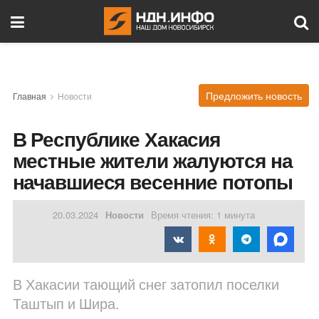
Предложить новость
Главная
Новости
В Республике Хакасия
местные жители жалуются на
начавшиеся весенние потопы
20.03.2024
Новости
Время чтения: 1 минута
В Хакасии тающий снег затопил поселки
Таштып и Шира.