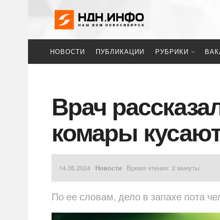
НОВОСТИ
ПУБЛИКАЦИИ
РУБРИКИ
ВАК
Врач рассказал
комары кусают
14.06.2024
Новости
Время чтения: 2 минуты
По ее словам, дело в запахе пота че