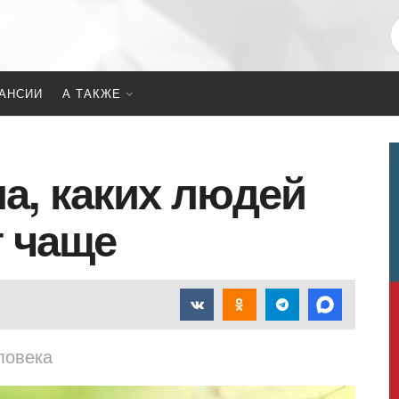
АНСИИ
А ТАКЖЕ
а, каких людей
 чаще
ловека