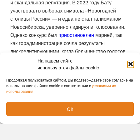
и скандальная репутация.
В 2022 году Бату
участвовал в выборах символа «Новогодней
столицы России» — и едва не стал талисманом
Новосибирска, уверенно лидируя в голосовании.
Однако конкурс был
приостановлен
мэрией, так
как горадминистрация сочла результаты
дискредитирующими, когда большинство голосов
было отдано орангутангу. Его кампанию вели
На нашем сайте
местные блогеры и некоторые депутаты. В этом
используются файлы cookie
местные власти усмотрели «политический
Продолжая пользоваться сайтом, Вы подтверждаете свое согласие на
контекст».
использование файлов cookie в соответствии с
условиями их
использования
В мае 2026 года Бату снова оказался в центре
внимания — на этот раз из-за праздничного
ОК
баннера ко Дню Победы, который зоопарк
разместил на одной из улиц города.
На плакате
был изображён орангутан с подписью «С Днём
Победы!».
Часть горожан сочла такое