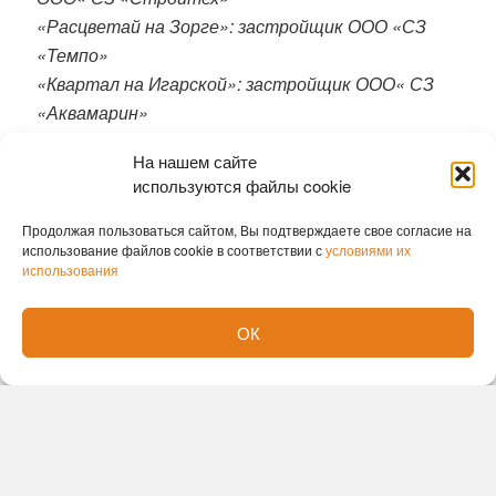
«Расцветай на Зорге»: застройщик ООО «СЗ
«Темпо»
«Квартал на Игарской»: застройщик ООО« СЗ
«Аквамарин»
«Расцветай на Авиастроителей»: застройщик
На нашем сайте
ООО«СЗ «Лаванда»
используются файлы cookie
«Расцветай на Дуси Ковальчук»: застройщик
ООО «СЗ «Премьера»
Продолжая пользоваться сайтом, Вы подтверждаете свое согласие на
использование файлов cookie в соответствии с
условиями их
«Расцветай на Кропоткина»: застройщик
использования
ООО «СЗ «Гвоздика»
Квартал «Сосновый бор»: застройщик ООО «СЗ
ОК
«Магнолия»
«Расцветай в Солнечном»: застройщик ООО
«СЗ «Поэзия».
«Расцветай у Академгородка»: застройщик ООО
«СЗ «Камертон».