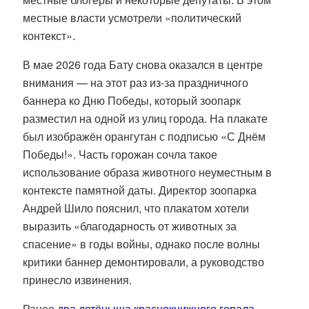
местные власти усмотрели «политический
контекст».
В мае 2026 года Бату снова оказался в центре
внимания — на этот раз из-за праздничного
баннера ко Дню Победы, который зоопарк
разместил на одной из улиц города.
На плакате
был изображён орангутан с подписью «С Днём
Победы!».
Часть горожан сочла такое
использование образа животного неуместным в
контексте памятной даты.
Директор зоопарка
Андрей Шило пояснил, что плакатом хотели
выразить «благодарность от животных за
спасение» в годы войны, однако после волны
критики баннер демонтировали, а руководство
принесло извинения.
Ранее
два детёныша краснокнижного горала