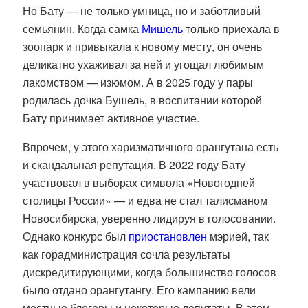
Но Бату — не только умница, но и заботливый
семьянин. Когда самка
Мишель
только приехала в
зоопарк и привыкала к новому месту, он очень
деликатно ухаживал за ней и угощал любимым
лакомством — изюмом. А в 2025 году у пары
родилась дочка Бушель, в воспитании которой
Бату принимает активное участие.
Впрочем, у этого харизматичного орангутана есть
и скандальная репутация.
В 2022 году Бату
участвовал в выборах символа «Новогодней
столицы России» — и едва не стал талисманом
Новосибирска, уверенно лидируя в голосовании.
Однако конкурс был
приостановлен
мэрией, так
как горадминистрация сочла результаты
дискредитирующими, когда большинство голосов
было отдано орангутангу. Его кампанию вели
местные блогеры и некоторые депутаты. В этом