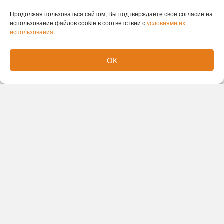
Продолжая пользоваться сайтом, Вы подтверждаете свое согласие на
использование файлов cookie в соответствии с
условиями их
использования
Традиция вручать машины многодетным семьям,
в которых воспитывается семь и более детей,
ОК
появилась в 2012 году по инициативе
общественных организаций при поддержке
губернатора и правительства региона. С 1 июня
2026 года в соответствии с новым
постановлением правительства области форма
поддержки изменилась: вместо непосредственной
передачи автомобиля семьям выдаётся
сертификат на единовременную денежную
выплату в размере фактической стоимости
машины, но не более 2 млн рублей.
В настоящее время в Новосибирской области на
учёте в органах соцзащиты состоят 44 478