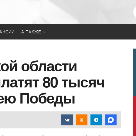
АНСИИ
А ТАКЖЕ
ой области
латят 80 тысяч
лею Победы