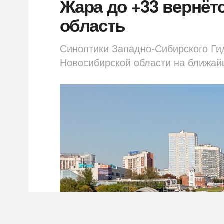
Жара до +33 вернёт
область
Синоптики Западно-Сибирского Ги
Новосибирской области на ближай