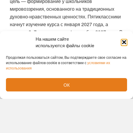
цель — формирование у школьников
мировоззрения, основанного на традиционных
духовно-нравственных ценностях
. Пятиклассники
начнут изучение курса с января 2027 года, а
ученики 6–7-х классов — с 1 сентября 2027 года
. В
На нашем сайте
рамках предмета дети будут знакомиться с
используются файлы cookie
жизненными путями и взглядами
государственных, общественных и культурных
Продолжая пользоваться сайтом, Вы подтверждаете свое согласие на
деятелей, а также ученых и военных.
использование файлов cookie в соответствии с
условиями их
использования
Новый подход к безопасности и защите
Родины
ОК
Дисциплина «Основы безопасности и защиты
Родины» с нового учебного года будет разделена
на два самостоятельных обязательных курса
—
«Безопасность
жизнедеятельности»
и
«Начальная военная