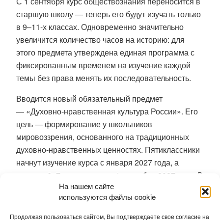
С 1 сентября курс обществознания переносится в
старшую школу — теперь его будут изучать только
в 9–11-х классах
. Одновременно значительно
увеличится количество часов на историю: для
этого предмета утверждена единая программа с
фиксированным временем на изучение каждой
темы без права менять их последовательность
.
Вводится новый обязательный предмет
—
«Духовно-нравственная культура России»
. Его
цель — формирование у школьников
мировоззрения, основанного на традиционных
духовно-нравственных ценностях
. Пятиклассники
начнут изучение курса с января 2027 года, а
ученики 6–7-х классов — с 1 сентября 2027 года
. В
На нашем сайте
рамках предмета дети будут знакомиться с
используются файлы cookie
жизненными путями и взглядами
государственных, общественных и культурных
Продолжая пользоваться сайтом, Вы подтверждаете свое согласие на