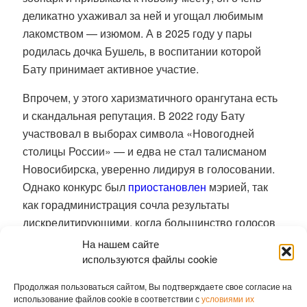
деликатно ухаживал за ней и угощал любимым
лакомством — изюмом. А в 2025 году у пары
родилась дочка Бушель, в воспитании которой
Бату принимает активное участие.
Впрочем, у этого харизматичного орангутана есть
и скандальная репутация.
В 2022 году Бату
участвовал в выборах символа «Новогодней
столицы России» — и едва не стал талисманом
Новосибирска, уверенно лидируя в голосовании.
Однако конкурс был
приостановлен
мэрией, так
как горадминистрация сочла результаты
дискредитирующими, когда большинство голосов
было отдано орангутангу. Его кампанию вели
На нашем сайте
местные блогеры и некоторые депутаты. В этом
используются файлы cookie
местные власти усмотрели «политический
Продолжая пользоваться сайтом, Вы подтверждаете свое согласие на
контекст».
использование файлов cookie в соответствии с
условиями их