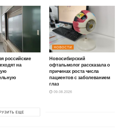
НОВОСТИ
ря российские
Новосибирский
еходят на
офтальмолог рассказала о
ную
причинах роста числа
ельную
пациентов с заболеванием
у
глаз
09.08.2026
РУЗИТЬ ЕЩЕ