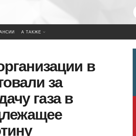
АНСИИ
А ТАКЖЕ
организации в
товали за
ачу газа в
длежащее
отину