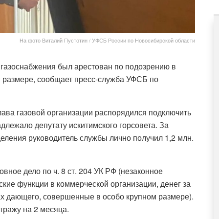
На фото Виталий Пустотин / УФСБ России по Новосибирской области
газоснабжения был арестован по подозрению в
м размере, сообщает пресс-служба УФСБ по
лава газовой организации распорядился подключить
адлежало депутату искитимского горсовета. За
еления руководитель службы лично получил 1,2 млн.
вное дело по ч. 8 ст. 204 УК РФ (незаконное
ие функции в коммерческой организации, денег за
х дающего, совершенные в особо крупном размере).
тражу на 2 месяца.