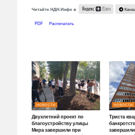
Читайте НДН.Инфо в
Канал
PDF
Распечатать
НОВОСТИ
НОВОСТИ
Двухлетний проект по
Триста ква
благоустройству улицы
банкротств
Мира завершили при
завершил