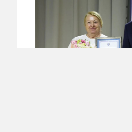
В Новосибирской области уже становится д
наступающим Днём строителя на площадке н