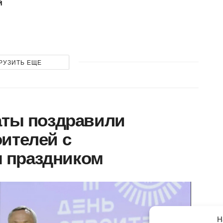
й
РУЗИТЬ ЕЩЕ
аты поздравили
ителей с
 праздником
Н