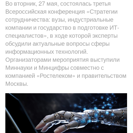
Во вторник, 27 мая, состоялась третья
Всероссийская конференция «Стратегии
сотрудничества: вузы, индустриальные
компании и государство в подготовке ИТ-
специалистов», в ходе которой эксперты
обсудили актуальные вопросы сферы
информационных технологий.
Организаторами мероприятия выступили
Миннауки и Минцифры совместно с
компанией «Ростелеком» и правительством
Москвы.