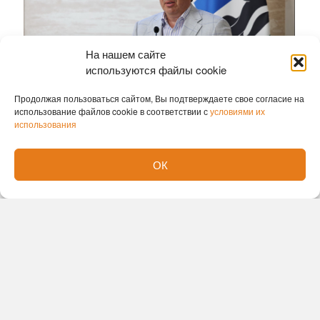
На нашем сайте
используются файлы cookie
Продолжая пользоваться сайтом, Вы подтверждаете свое согласие на
использование файлов cookie в соответствии с
условиями их
использования
Традиция вручать машины многодетным семьям,
в которых воспитывается семь и более детей,
ОК
появилась в 2012 году по инициативе
общественных организаций при поддержке
губернатора и правительства региона. С 1 июня
2026 года в соответствии с новым
постановлением правительства области форма
поддержки изменилась: вместо непосредственной
передачи автомобиля семьям выдаётся
сертификат на единовременную денежную