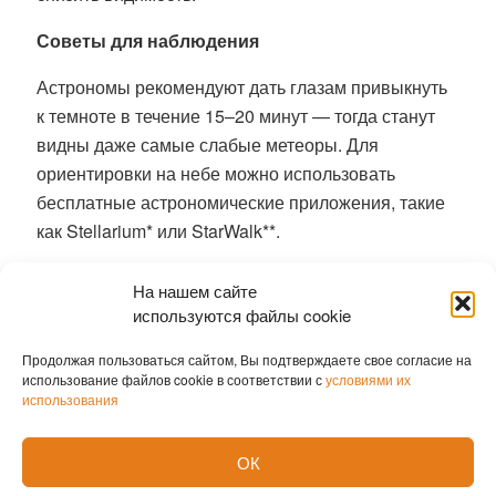
Советы для наблюдения
Астрономы рекомендуют дать глазам привыкнуть
к темноте в течение 15–20 минут — тогда станут
видны даже самые слабые метеоры
. Для
ориентировки на небе можно использовать
бесплатные астрономические приложения, такие
как Stellarium*
или StarWalk**.
Персеиды можно наблюдать с 17 июля по 24
На нашем сайте
августа. Они рождаются из пылевого следа
используются файлы cookie
кометы Свифта–Туттля. Сгорая в атмосфере на
Продолжая пользоваться сайтом, Вы подтверждаете свое согласие на
высоте ~60 км на скорости 220 000 км/ч, частицы
использование файлов cookie в соответствии с
условиями их
создают яркие вспышки.
использования
*Звёздный дом
ОК