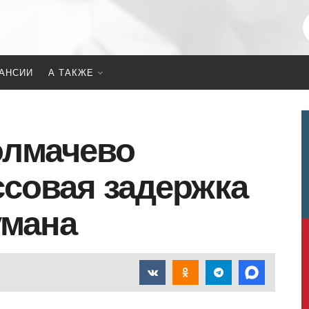
АНСИИ
А ТАКЖЕ
олмачево
совая задержка
умана