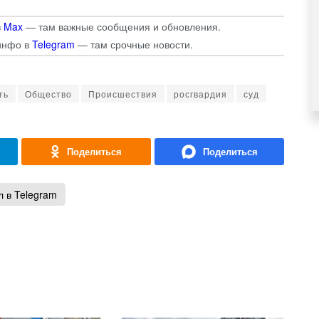
в
Max
— там важные сообщения и обновления.
инфо в
Telegram
— там срочные новости.
ть
Общество
Происшествия
росгвардия
суд
 в Telegram