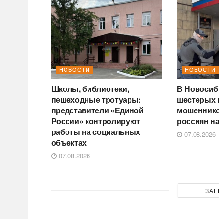
НОВОСТИ
НОВОСТИ
Школы, библиотеки,
В Новосиб
пешеходные тротуары:
шестерых 
представители «Единой
мошеннико
России» контролируют
россиян на
работы на социальных
07.08.2026
объектах
07.08.2026
ЗАГ