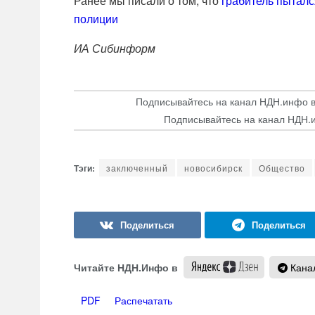
Ранее мы писали о том, что
грабитель пыталс
полиции
ИА Сибинформ
Подписывайтесь на канал НДН.инфо 
Подписывайтесь на канал НДН.
заключенный
новосибирск
Общество
Читайте НДН.Инфо в
Канал
PDF
Распечатать