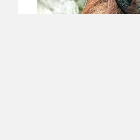
В субботу, 8 августа, 27-й день рождения 
Новосибирского зоопарка — орангутан Бату