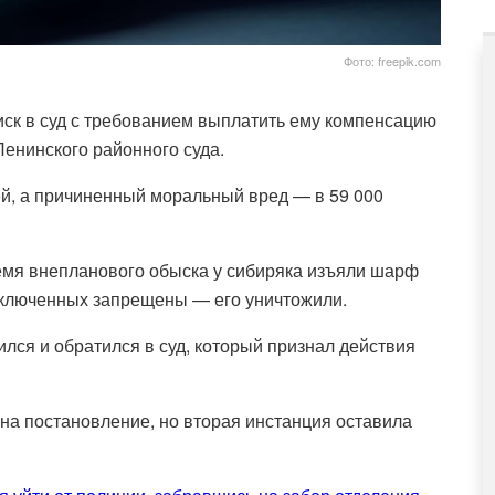
Фото: freepik.com
иск в суд с требованием выплатить ему компенсацию
енинского районного суда.
й, а причиненный моральный вред — в 59 000
ремя внепланового обыска у сибиряка изъяли шарф
заключенных запрещены — его уничтожили.
лся и обратился в суд, который признал действия
а постановление, но вторая инстанция оставила