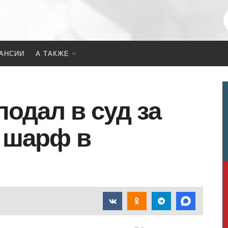
АНСИИ
А ТАКЖЕ
одал в суд за
 шарф в