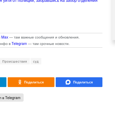
я уйти от полиции, забравшись на забор отделения
в
Max
— там важные сообщения и обновления.
инфо в
Telegram
— там срочные новости.
Происшествия
суд
 в Telegram