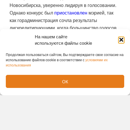
Новосибирска, уверенно лидируя в голосовании.
Однако конкурс был
приостановлен
мэрией, так
как горадминистрация сочла результаты
дискредитирующими, когда большинство голосов
было отдано орангутангу. Его кампанию вели
На нашем сайте
местные блогеры и некоторые депутаты. В этом
используются файлы cookie
местные власти усмотрели «политический
Продолжая пользоваться сайтом, Вы подтверждаете свое согласие на
контекст».
использование файлов cookie в соответствии с
условиями их
использования
В мае 2026 года Бату снова оказался в центре
внимания — на этот раз из-за праздничного
ОК
баннера ко Дню Победы, который зоопарк
разместил на одной из улиц города.
На плакате
был изображён орангутан с подписью «С Днём
Победы!».
Часть горожан сочла такое
использование образа животного неуместным в
контексте памятной даты.
Директор зоопарка