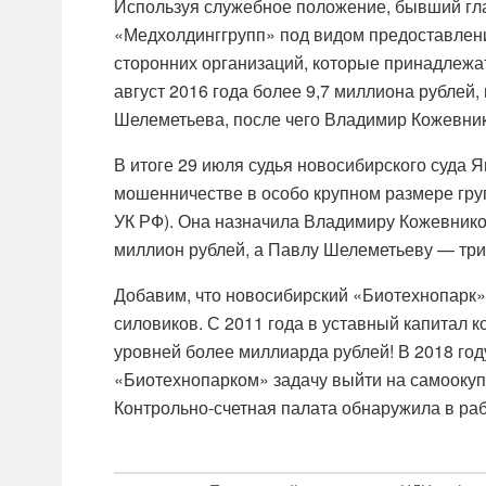
Используя служебное положение, бывший гл
«Медхолдинггрупп» под видом предоставлени
сторонних организаций, которые принадлежат 
август 2016 года более 9,7 миллиона рублей
Шелеметьева, после чего Владимир Кожевник
В итоге 29 июля судья новосибирского суда 
мошенничестве в особо крупном размере групп
УК РФ). Она назначила Владимиру Кожевников
миллион рублей, а Павлу Шелеметьеву — три 
Добавим, что новосибирский «Биотехнопарк
силовиков. С 2011 года в уставный капитал
уровней более миллиарда рублей! В 2018 год
«Биотехнопарком» задачу выйти на самоокупа
Контрольно-счетная палата обнаружила в ра