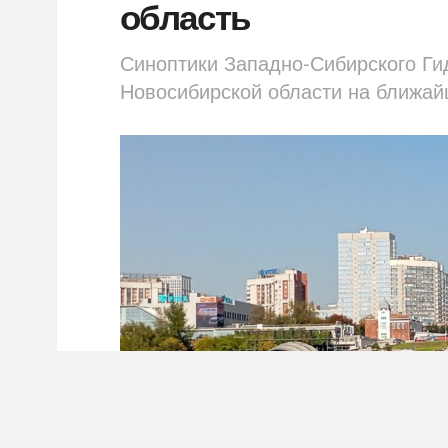
область
Синоптики Западно-Сибирского Ги
Новосибирской области на ближай