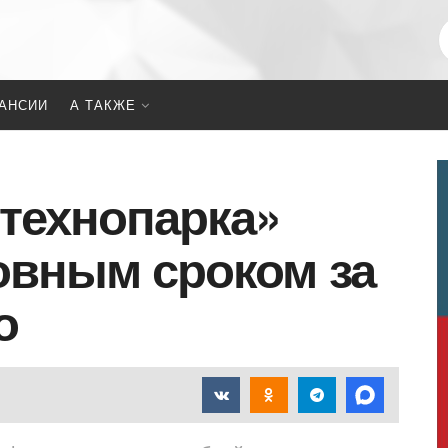
АНСИИ
А ТАКЖЕ
отехнопарка»
овным сроком за
о