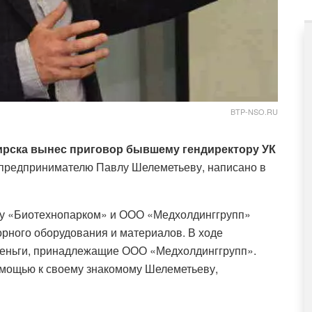
BTP-NSO.RU
рска вынес приговор бывшему гендиректору УК
 предпринимателю Павлу Шелеметьеву,
написано
в
жду «Биотехнопарком» и ООО «Медхолдинггрупп»
рного оборудования и материалов. В ходе
деньги, принадлежащие ООО «Медхолдинггрупп».
помощью к своему знакомому Шелеметьеву,