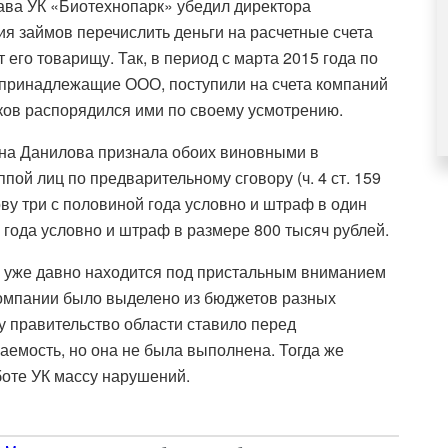
ава УК «Биотехнопарк» убедил директора
я займов перечислить деньги на расчетные счета
его товарищу. Так, в период с марта 2015 года по
, принадлежащие ООО, поступили на счета компаний
ов распорядился ими по своему усмотрению.
Яна Данилова признала обоих виновными в
ой лиц по предварительному сговору (ч. 4 ст. 159
у три с половиной года условно и штраф в один
года условно и штраф в размере 800 тысяч рублей.
» уже давно находится под пристальным вниманием
 компании было выделено из бюджетов разных
у правительство области ставило перед
емость, но она не была выполнена. Тогда же
боте УК
массу нарушений.