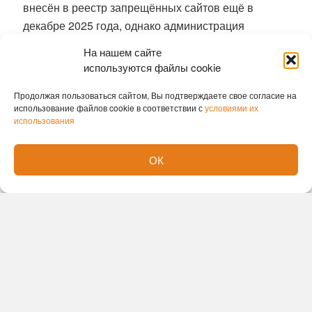
внесён в реестр запрещённых сайтов ещё в
декабре 2025 года, однако администрация
Telegram не удалила его.
На нашем сайте
используются файлы cookie
ФСБ совместно с МВД и Следственным
комитетом с июля 2025 года задержала 46
Продолжая пользоваться сайтом, Вы подтверждаете свое согласие на
граждан России в возрасте от 12 до 22 лет в 16
использование файлов cookie в соответствии с
условиями их
использования
регионах, которые выполняли задания украинских
спецслужб. Задержанные совершали
ОК
вооружённые нападения на сотрудников
правоохранительных органов, поджоги объектов
транспорта, энергетики, связи и кредитно-
финансовой системы.
Уголовное преследование Павла Дурова само по
себе не означает признания Telegram
экстремистской организацией. Для этого
потребуется отдельное обращение прокуратуры и