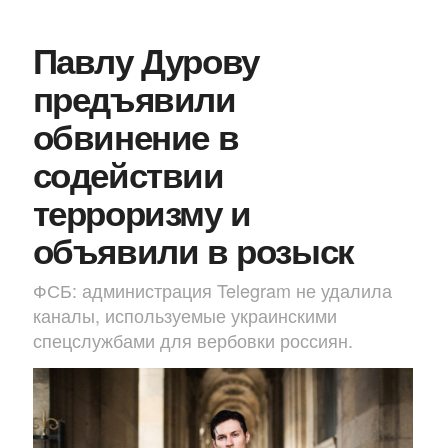
Павлу Дурову
предъявили
обвинение в
содействии
терроризму и
объявили в розыск
ФСБ: администрация Telegram не удалила
каналы, используемые украинскими
спецслужбами для вербовки россиян.