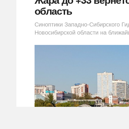
область
Синоптики Западно-Сибирского Ги
Новосибирской области на ближай