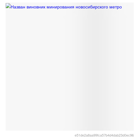
e51de2a8aa99fca57b4d4dab23d0ec96