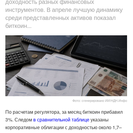
доходность разных финансовых
инструментов. В апреле лучшую динамику
среди представленных активов показал
биткоин...
Фото: сгенерировано ИИ/НДН.Инфо
По расчетам регулятора, за месяц биткоин прибавил
3%. Следом
в сравнительной таблице
указаны
корпоративные облигации с доходностью около 1,7–