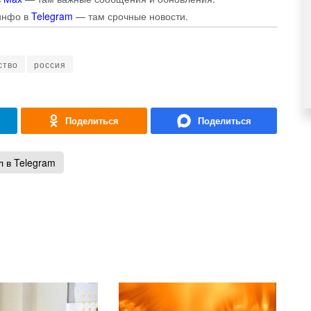
инфо в
Telegram
— там срочные новости.
ство
россия
 в Telegram