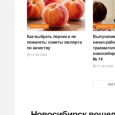
НОВОСТИ
НОВОСТИ
Как выбрать персик и не
Выпускник
пожалеть: советы эксперта
начал раб
по качеству
травматол
новосибир
07.08.2026
№ 14
07.08.2026
ЗАГ
Новосибирск вошел 