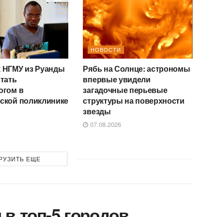
НОВОСТИ
 НГМУ из Руанды
Рябь на Солнце: астрономы
отать
впервые увидели
огом в
загадочные перьевые
ской поликлинике
структуры на поверхности
звезды
07.08.2026
РУЗИТЬ ЕЩЕ
в топ-5 городов