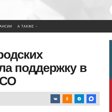
АНСИИ
А ТАКЖЕ
родских
ла поддержку в
НСО