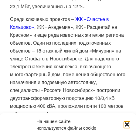
23,1 МВт, увеличившись на 12 %.
Среди ключевых проектов –
ЖК «Счастье в
Кольцово»
, ЖК «Академия», ЖК «Расцветай на
Красном» и еще ряда известных жителям региона
объектов. Один из последних подключенных
объектов – 18‑этажный жилой дом «Мичурин» на
улице Стофато в Новосибирске. Для надежного
электроснабжения комплекса, включающего
многоквартирный дом, помещения общественного
назначения и подземную автостоянку,
специалисты «Россети Новосибирск» построили
двухтрансформаторную подстанцию 10/0,4 кВ
мощностью 400 кВА, проложили почти 100 метров
кабельных линий электропередачи и
На нашем сайте
смонтировали два современных
используются файлы cookie
интеллектуальных комплекса учета