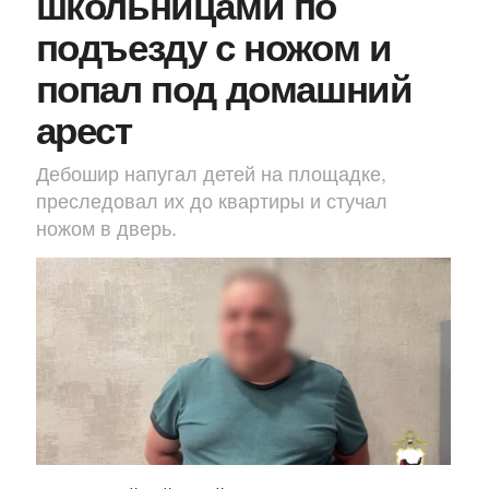
школьницами по
подъезду с ножом и
попал под домашний
арест
Дебошир напугал детей на площадке,
преследовал их до квартиры и стучал
ножом в дверь.