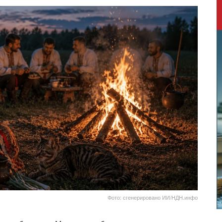
Фото: сгенерировано ИИ/НДН.инфо