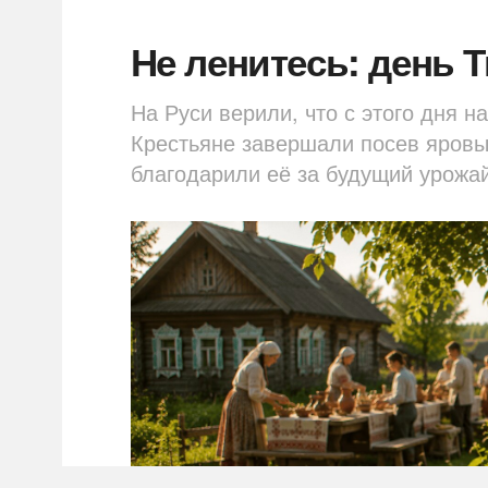
Не ленитесь: день 
На Руси верили, что с этого дня н
Крестьяне завершали посев яровы
благодарили её за будущий урожай