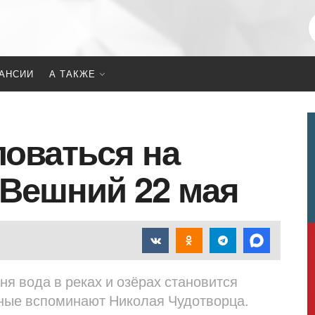
АНСИИ
А ТАКЖЕ
ловаться на
 Вешний 22 мая
дня вода в реках и озёрах становится
ные вспоминают Николая Чудотворца.