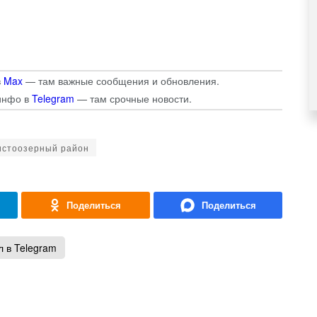
в
Max
— там важные сообщения и обновления.
инфо в
Telegram
— там срочные новости.
истоозерный район
 в Telegram