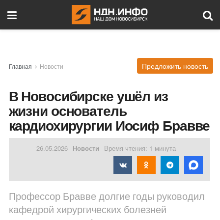
Предложить новость
Главная
Новости
В Новосибирске ушёл из
жизни основатель
кардиохирургии Иосиф Бравве
26.05.2026
Новости
Время чтения: 1 минута
Профессор Бравве долгие годы руководил
кафедрой хирургических болезней